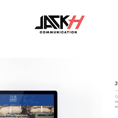
Cr
se
w